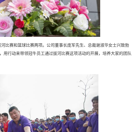
拔河比赛和篮球比赛两项。公司董事长庞军先生、总裁谢淑华女士兴致勃
赛，用行动来带领冠牛员工通过拔河比赛这项活动的开展，培养大家的团队