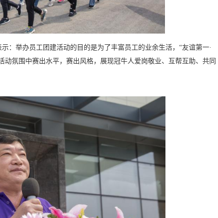
示：举办员工团建活动的目的是为了丰富员工的业余生活，“友谊第一·
的活动氛围中赛出水平，赛出风格，展现冠牛人爱岗敬业、互帮互助、共同