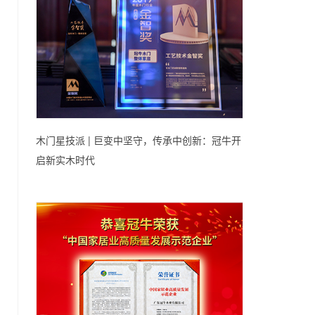
木门星技派 | 巨变中坚守，传承中创新：冠牛开
启新实木时代