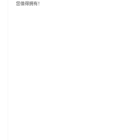
您值得拥有！