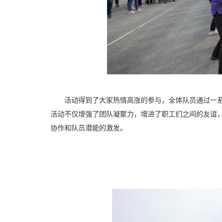
活动得到了大家热情高涨的参与，全体队员通过一
活动不仅增强了团队凝聚力，增进了职工们之间的友谊
协作和队员潜能的激发。