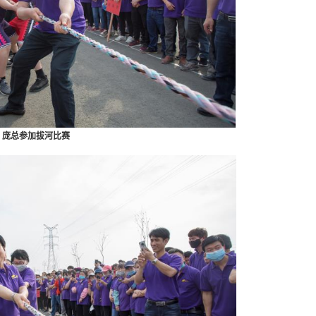
庞总参加拔河比赛