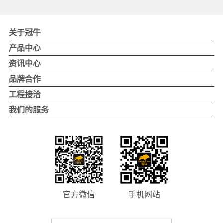
关于冠牛
关于冠牛
产品中心
冠牛品牌
冠牛木门
资讯中心
冠牛荣誉
整体家居
公司新闻
品牌合作
4.0智造
实景案例
品牌活动
品牌优势
工程接洽
发展历程
行业优势
企业工程项目
我们的服务
董事长致辞
加盟支持
地产项目
自助反馈
加盟流程
别墅项目
联系我们
我要加盟
工程项目联系
全国经销商门店查询
官方微信
手机网站