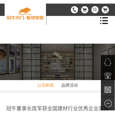
首页
关于冠牛
产品中心
资讯中心
QQ客服
公司新闻
品牌活动
品牌合作
电话热
工程接洽
线：
二维码
冠牛董事长庞军获全国建材行业优秀企业家殊
我们的服务