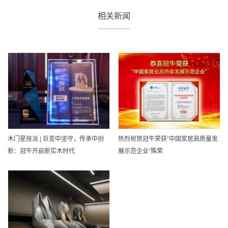
相关新闻
木门星技派 | 巨变中坚守，传承中创
热烈祝贺冠牛荣获“中国家居高质量发
新：冠牛开启新实木时代
展示范企业”殊荣