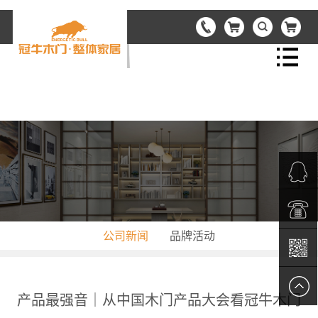
首页
关于冠牛
产品中心
资讯中心
QQ客服
公司新闻
品牌活动
品牌合作
电话热
工程接洽
线：
二维码
产品最强音｜从中国木门产品大会看冠牛木门
我们的服务