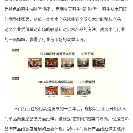
为特色的冠牛“e时代”系列，再到今天冠牛“简·时代”，冠牛从木门延
伸到整体家居，从单一类实木产品延伸到全屋实木定制整装产品。
这个企业凭借其对市场的敏感和对实木产品的专注，成为木门行业
的一面旗帜，赢得了行业与市场的双重认可。
木门行业在经历高速发展的十余年后，规模以上企业开始从木
门单品向全屋整装方面延伸。这既是“定制化”趋势的导向，也是成熟
品牌产品线宽度延展的重要体现。冠牛木门执行产品线延伸策略开