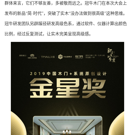
群体来言，它们不够友善，多被敬而远之。冠牛木门在本次大会上
发布的新品“简·时代”，突破了实木“没办法做到很高级”这种思维。
冠牛研发团队另辟蹊径研发高级色系，通过软件、仪器计算出颜色
比例，经过反复测试，让实木完美呈现高级感。