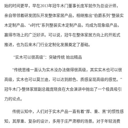
始的时间更早，早在2013年冠牛木门董事长庞军就作为总设计师，
亲自带领着研发团队开发整体家居产品，相继推出“伯爵系列”整装实
木定制产品、“e时代”系列整装实木定制产品，均成为现象级产品，
赢得市场上的广泛好评。可以说，冠牛在整体家居方向上的开拓式
推进，也为后来木门行业定制化发展奠定了基础。
“实木可以很高级”：突破传统 始出精品
“传统思维一直认为实木没办法做得很高级，其实实木也可以很
高级，实木也可以莫兰迪，可以达到颜色、质感呈现高级的感觉。”
冠牛木门•整体家居副总裁庞晓良在大会演讲中抛出了一个极具吸引
力的论点。
传统认知中，人们对于实木产品一直有着“厚、重、黑”的惯性感
知，其厚重、复杂的设计，多用于庄严肃穆的场景。对于年轻消费