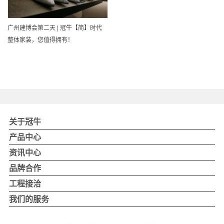
广州建博会第二天 | 冠牛【简】时代
整体家装，您值得拥有！
关于冠牛
关于冠牛
产品中心
冠牛品牌
冠牛木门
资讯中心
冠牛荣誉
整体家居
公司新闻
品牌合作
4.0智造
实景案例
品牌活动
品牌优势
工程接洽
发展历程
行业优势
企业工程项目
我们的服务
董事长致辞
加盟支持
地产项目
自助反馈