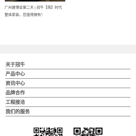
广州建博会第二天 | 冠牛【简】时代
整体家装，您值得拥有！
关于冠牛
关于冠牛
产品中心
冠牛品牌
冠牛木门
资讯中心
冠牛荣誉
整体家居
公司新闻
品牌合作
4.0智造
实景案例
品牌活动
品牌优势
工程接洽
发展历程
行业优势
企业工程项目
我们的服务
董事长致辞
加盟支持
地产项目
自助反馈
加盟流程
别墅项目
联系我们