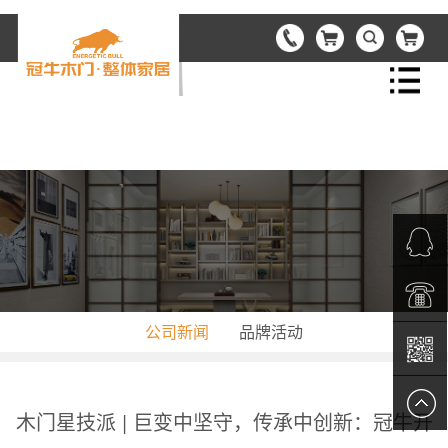
首页
关于冠牛
产品中心
资讯中心
QQ客服
公司新闻
品牌活动
品牌合作
电话热
工程接洽
线：
二维码
木门星技派 | 巨变中坚守，传承中创新：冠牛开
我们的服务