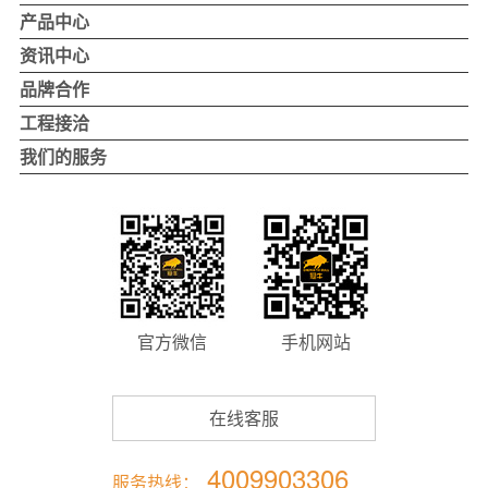
关于冠牛
产品中心
冠牛品牌
冠牛木门
资讯中心
冠牛荣誉
整体家居
公司新闻
品牌合作
4.0智造
实景案例
品牌活动
品牌优势
工程接洽
发展历程
行业优势
企业工程项目
我们的服务
董事长致辞
加盟支持
地产项目
自助反馈
加盟流程
别墅项目
联系我们
我要加盟
工程项目联系
全国经销商门店查询
官方微信
手机网站
在线客服
4009903306
服务热线：