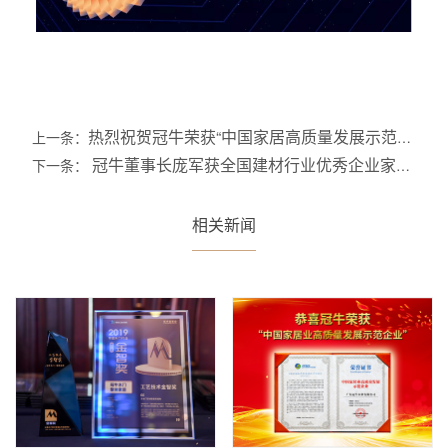
热烈祝贺冠牛荣获“中国家居高质量发展示范企
上一条：
业”殊荣
冠牛董事长庞军获全国建材行业优秀企业家殊
下一条：
荣
相关新闻