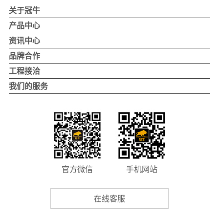
关于冠牛
关于冠牛
产品中心
冠牛品牌
冠牛木门
资讯中心
冠牛荣誉
整体家居
公司新闻
品牌合作
4.0智造
实景案例
品牌活动
品牌优势
工程接洽
发展历程
行业优势
企业工程项目
我们的服务
董事长致辞
加盟支持
地产项目
自助反馈
加盟流程
别墅项目
联系我们
我要加盟
工程项目联系
全国经销商门店查询
官方微信
手机网站
在线客服